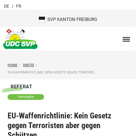
DE
FR
SVP KANTON FREIBURG
HOME
>
PARTEI
>
EU-WAFFENRICHTLINIE: KEIN GESETZ GEGEN TERRORIS...
REFERAT
Kampagne
EU-Waffenrichtlinie: Kein Gesetz
gegen Terroristen aber gegen
Schützen