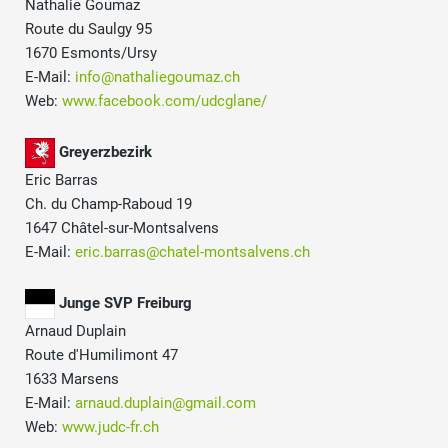
Nathalie Goumaz
Route du Saulgy 95
1670 Esmonts/Ursy
E-Mail:
info@nathaliegoumaz.ch
Web:
www.facebook.com/udcglane/
Greyerzbezirk
Eric Barras
Ch. du Champ-Raboud 19
1647 Châtel-sur-Montsalvens
E-Mail:
eric.barras@chatel-montsalvens.ch
Junge SVP Freiburg
Arnaud Duplain
Route d'Humilimont 47
1633 Marsens
E-Mail:
arnaud.duplain@gmail.com
Web:
www.judc-fr.ch