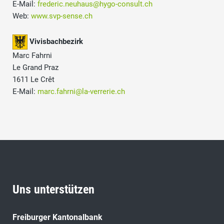
E-Mail:
frederic.neuhaus@hygo-consult.ch
Web:
www.svp-sense.ch
Vivisbachbezirk
Marc Fahrni
Le Grand Praz
1611 Le Crêt
E-Mail:
marc.fahrni@la-verrerie.ch
Uns unterstützen
Freiburger Kantonalbank