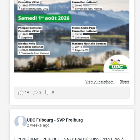
View on Facebook
·
Share
14
2
0
UDC Fribourg - SVP Freiburg
2 weeks ago
CONFÉRENCE PUBLIQUE: LA NEUTRALITÉ SUISSE N’EST PAS À