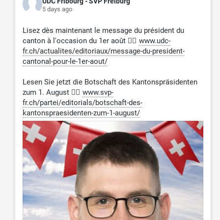
UDC Fribourg - SVP Freiburg
5 days ago
Lisez dès maintenant le message du président du
canton à l'occasion du 1er août 👉🏼
www.udc-
fr.ch/actualites/editoriaux/message-du-president-
cantonal-pour-le-1er-aout/
Lesen Sie jetzt die Botschaft des Kantonspräsidenten
zum 1. August 👉🏼
www.svp-
fr.ch/partei/editorials/botschaft-des-
kantonspraesidenten-zum-1-august/