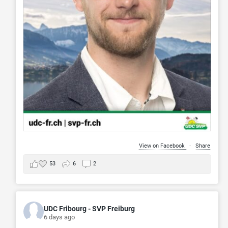
View on Facebook
·
Share
53
6
2
UDC Fribourg - SVP Freiburg
6 days ago