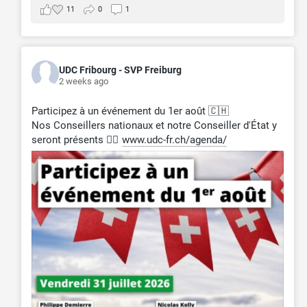
11
0
1
UDC Fribourg - SVP Freiburg
2 weeks ago
Participez à un événement du 1er août 🇨🇭
Nos Conseillers nationaux et notre Conseiller d'État y
seront présents 👉🏻
www.udc-fr.ch/agenda/