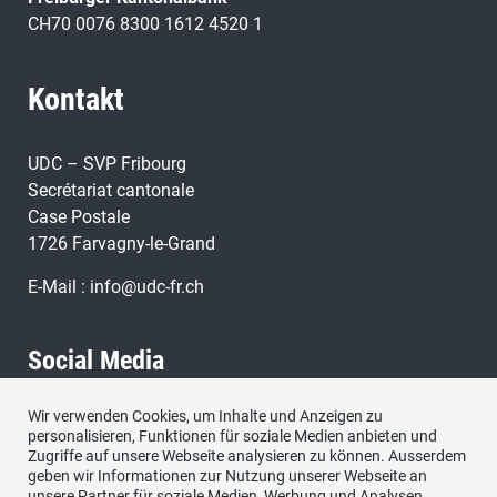
CH70 0076 8300 1612 4520 1
Kontakt
UDC – SVP Fribourg
Secrétariat cantonale
Case Postale
1726 Farvagny-le-Grand
E-Mail :
info@udc-fr.ch
Social Media
Wir verwenden Cookies, um Inhalte und Anzeigen zu
Besuchen Sie uns bei:
personalisieren, Funktionen für soziale Medien anbieten und
Zugriffe auf unsere Webseite analysieren zu können. Ausserdem
geben wir Informationen zur Nutzung unserer Webseite an
unsere Partner für soziale Medien, Werbung und Analysen