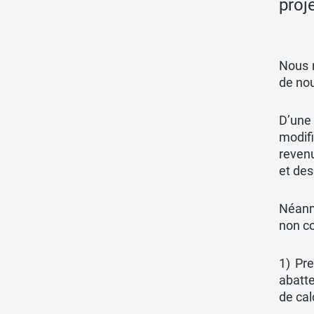
proj
Nous n
de nou
D’une
modifi
reven
et des
Néanm
non co
1) Pr
abatte
de cal