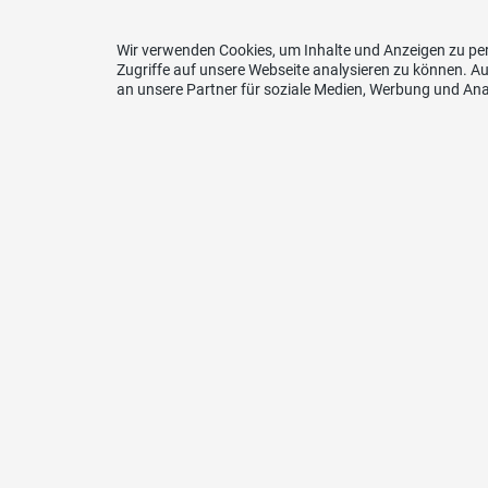
Wir verwenden Cookies, um Inhalte und Anzeigen zu per
Zugriffe auf unsere Webseite analysieren zu können. 
an unsere Partner für soziale Medien, Werbung und Ana
Uns unterstützen
Ko
Freiburger Kantonalbank
UDC – 
CH70 0076 8300 1612 4520 1
Secrét
Case P
1726 F
E-Mail 