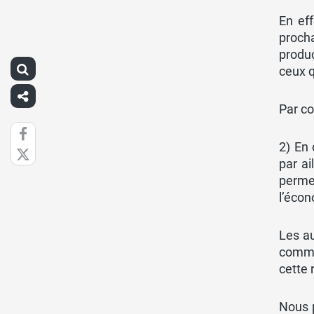
En ef
procha
produc
ceux q
Par co
2) En 
par ai
perme
l’écon
Les au
commen
cette 
Nous 