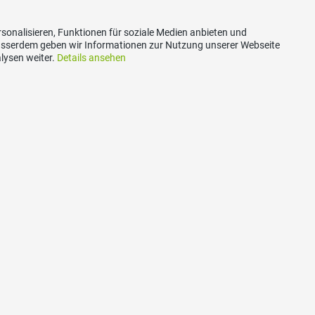
sonalisieren, Funktionen für soziale Medien anbieten und
Ausserdem geben wir Informationen zur Nutzung unserer Webseite
lysen weiter.
Details ansehen
Social Media
ntakt
Besuchen Sie uns bei:
SVP Fribourg
ariat cantonale
ostale
arvagny-le-Grand
:
info@udc-fr.ch