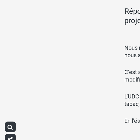
Répo
proj
Nous n
nous a
C’est 
modifi
L’UDC 
tabac
En l’é