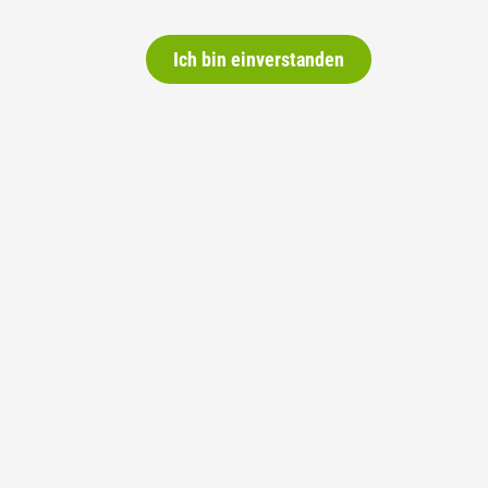
Ich bin einverstanden
ation relative à l'avant-projet
ais relevant de la législation sur les