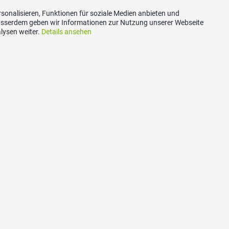
sonalisieren, Funktionen für soziale Medien anbieten und
Ausserdem geben wir Informationen zur Nutzung unserer Webseite
18.05.2020
lysen weiter.
Details ansehen
Réponse de l’UDC du Canton de Fribourg à la consult
d'ordonnance modifiant temporairement certains dél
communes
zum ganzen Artikel
Social Media